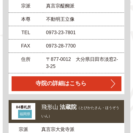
宗派
真言宗醍醐派
本尊
不動明王立像
TEL
0973-23-7801
FAX
0973-28-7700
住所
〒877-0012 大分県日田市淡窓2-
3-25
寺院の詳細はこちら
飛形山
法蔵院
84番札所
（とびかたさん・ほうぞう
福岡県
いん）
宗派
真言宗大覚寺派