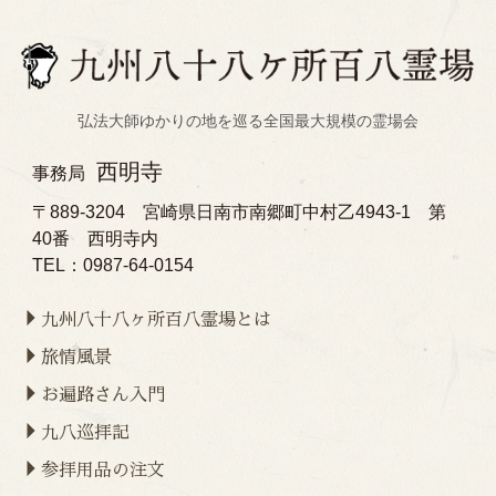
弘法大師ゆかりの地を巡る全国最大規模の霊場会
西明寺
事務局
〒889-3204 宮崎県日南市南郷町中村乙4943-1 第
40番 西明寺内
TEL：0987-64-0154
九州八十八ヶ所百八霊場とは
旅情風景
お遍路さん入門
九八巡拝記
参拝用品の注文