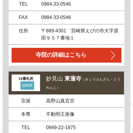
TEL
0984-33-0546
FAX
0984-33-0546
住所
〒889-4301 宮崎県えびの市大字原
田９５７番地１
寺院の詳細はこちら
妙見山
東蓮寺
14番札所
（みょうけんざん・とう
福岡県
れんじ）
宗派
高野山真言宗
本尊
不動明王座像
TEL
0949-22-1875