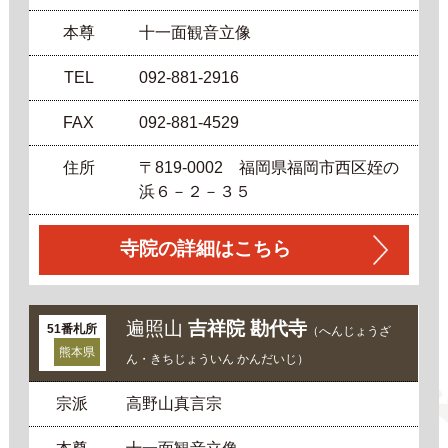
本尊
十一面観音立像
TEL
092-881-2916
FAX
092-881-4529
住所
〒819-0002 福岡県福岡市西区姪の
浜６－２－３５
寺院の詳細はこちら
遍照山
吉祥院 勘代寺
51番札所
（へんじょうざ
熊本県
ん・きちじょういん かんだいじ）
宗派
高野山真言宗