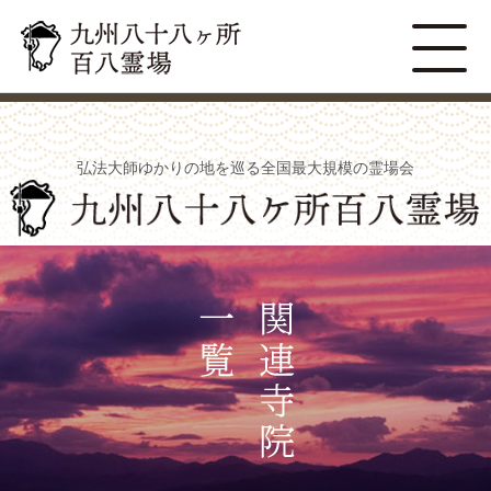
弘法大師ゆかりの地を巡る全国最大規模の霊場会