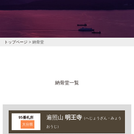
トップページ
> 納骨堂
納骨堂一覧
遍照山
明王寺
95番札所
（へじょうざん・みょう
大分県
おうじ）