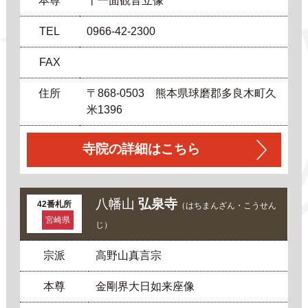
本尊
十一面観音立像
TEL
0966-42-2300
FAX
住所
〒868-0503 熊本県球磨郡多良木町久
米1396
寺院の詳細はこちら
八幡山
弘泉寺
42番札所
（はちまんざん・こうせん
宮崎県
じ）
宗派
高野山真言宗
本尊
金剛界大日如来座像