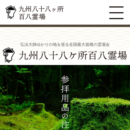
弘法大師ゆかりの地を巡る全国最大規模の霊場会