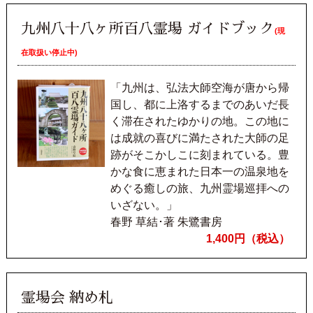
九州八十八ヶ所百八霊場 ガイドブック
(現
在取扱い停止中)
「九州は、弘法大師空海が唐から帰
国し、都に上洛するまでのあいだ長
く滞在されたゆかりの地。この地に
は成就の喜びに満たされた大師の足
跡がそこかしこに刻まれている。豊
かな食に恵まれた日本一の温泉地を
めぐる癒しの旅、九州霊場巡拝への
いざない。」
春野 草結･著 朱鷺書房
1,400円（税込）
霊場会 納め札