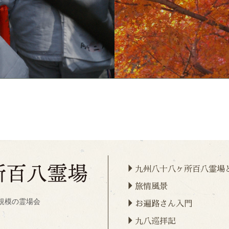
九州八十八ヶ所百八霊場
旅情風景
規模の霊場会
お遍路さん入門
九八巡拝記