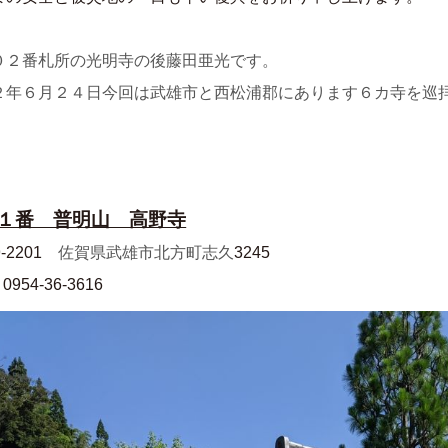
０２番札所の光明寺の後藤田亜光です。
２年６月２４日今回は武雄市と西松浦郡にあります６カ寺を巡
１番 普明山 高野寺
-2201
佐賀県武雄市北方町志久
3245
0954-36-3616