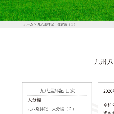
ホーム
> 九八巡拝記 佐賀編（１）
九八巡拝記 目次
202
大分編
令和
九八巡拝記 大分編（２）
皆さ