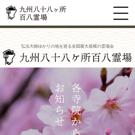
弘法大師ゆかりの地を巡る全国最大規模の霊場会