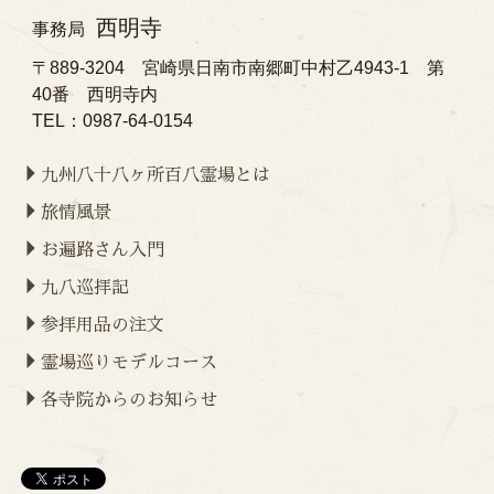
西明寺
事務局
〒889-3204 宮崎県日南市南郷町中村乙4943-1 第
40番 西明寺内
TEL：0987-64-0154
九州八十八ヶ所百八霊場とは
旅情風景
お遍路さん入門
九八巡拝記
参拝用品の注文
霊場巡りモデルコース
各寺院からのお知らせ