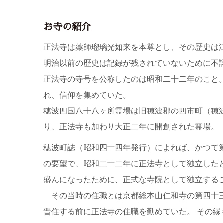
お寺の紹介
正法寺は薬師瑠璃光如来を本尊とし、その歴史は
明治以前の歴史は記録が残されていないために不
正法寺の寺号を公称したのは昭和二十二年のこと
れ、信仰を集めていた。
穂波四国八十八ヶ所霊場は旧穂波郡の四市町（穂
り、正法寺も加わり大正二年に開創された霊場。
穂波町誌（昭和四十四年発行）によれば、かつて
の要望で、昭和二十二年に正法寺として独立した
盛んになったために、正式な寺院として独立する
その当時の住職とは京都総本山仁和寺の第四十三
晋住する前に正法寺の住職を勤めていた。 その