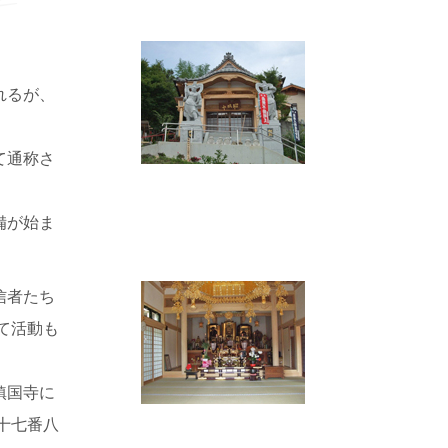
れるが、
て通称さ
備が始ま
信者たち
て活動も
鎮国寺に
十七番八