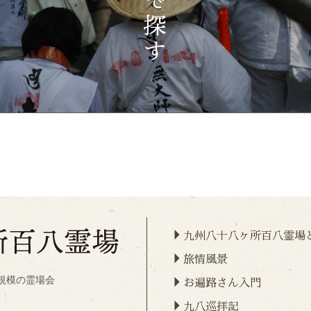
九州八十八ヶ所百八霊場
旅情風景
規模の霊場会
お遍路さん入門
九八巡拝記