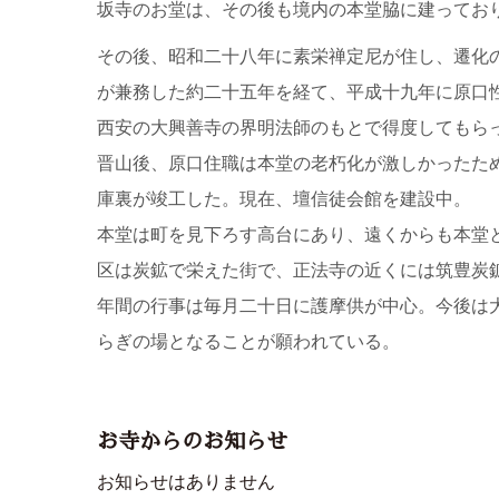
坂寺のお堂は、その後も境内の本堂脇に建ってお
その後、昭和二十八年に素栄禅定尼が住し、遷化
が兼務した約二十五年を経て、平成十九年に原口
西安の大興善寺の界明法師のもとで得度してもら
晋山後、原口住職は本堂の老朽化が激しかったた
庫裏が竣工した。現在、壇信徒会館を建設中。
本堂は町を見下ろす高台にあり、遠くからも本堂
区は炭鉱で栄えた街で、正法寺の近くには筑豊炭
年間の行事は毎月二十日に護摩供が中心。今後は
らぎの場となることが願われている。
お寺からのお知らせ
お知らせはありません