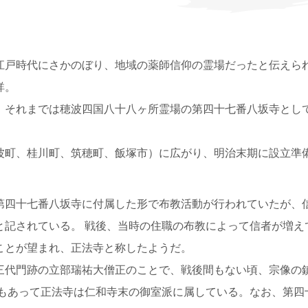
江戸時代にさかのぼり、地域の薬師信仰の霊場だったと伝えら
詳。
。それまでは穂波四国八十八ヶ所霊場の第四十七番八坂寺とし
波町、桂川町、筑穂町、飯塚市）に広がり、明治末期に設立準
第四十七番八坂寺に付属した形で布教活動が行われていたが、
と記されている。 戦後、当時の住職の布教によって信者が増え
ことが望まれ、正法寺と称したようだ。
代門跡の立部瑞祐大僧正のことで、戦後間もない頃、宗像の
縁もあって正法寺は仁和寺末の御室派に属している。なお、第四