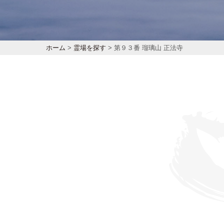
ホーム
>
霊場を探す
> 第９３番 瑠璃山 正法寺