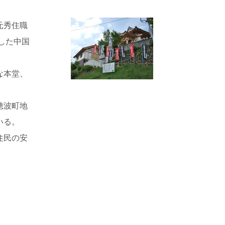
元秀住職
した中国
な本堂、
穂波町地
いる。
住民の安