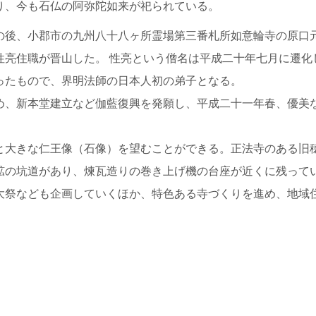
り、今も石仏の阿弥陀如来が祀られている。
の後、小郡市の九州八十八ヶ所霊場第三番札所如意輪寺の原口
性亮住職が晋山した。 性亮という僧名は平成二十年七月に遷化
ったもので、界明法師の日本人初の弟子となる。
め、新本堂建立など伽藍復興を発願し、平成二十一年春、優美
と大きな仁王像（石像）を望むことができる。正法寺のある旧
鉱の坑道があり、煉瓦造りの巻き上げ機の台座が近くに残って
大祭なども企画していくほか、特色ある寺づくりを進め、地域