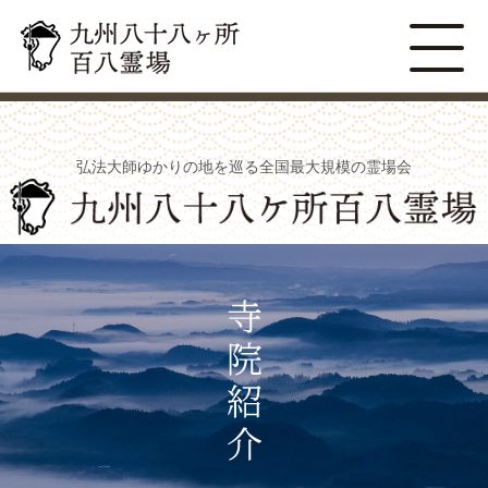
弘法大師ゆかりの地を巡る全国最大規模の霊場会