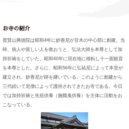
お寺の紹介
普賢山興徳院は昭和4年に妙善尼が甘木の中心部に創建。当
時、病人や貧しい人を救おうと、弘法大師を本尊として加
持祈祷をしていた。昭和40年に現在地に移転し十一面観音
を本尊とした。さらに、昭和56年に弘祐尼によって本堂が
建立され、妙香尼が跡を継いでいる。このように創建から
三代続いて尼僧によって護持されてきたお寺である。今日
では加持祈祷と先祖供養（施餓鬼供養）を主体に活動をお
こなっている。