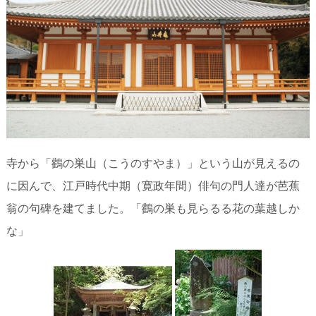
寺から「鸛の巣山（こうのすやま）」という山が見えるの
に因んで、江戸時代中期（寛政年間）俳句の門人達が芭蕉
翁の句碑を建てました。「鸛の巣も見らるる花の葉越しか
な」