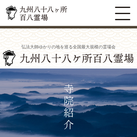
弘法大師ゆかりの地を巡る全国最大規模の霊場会