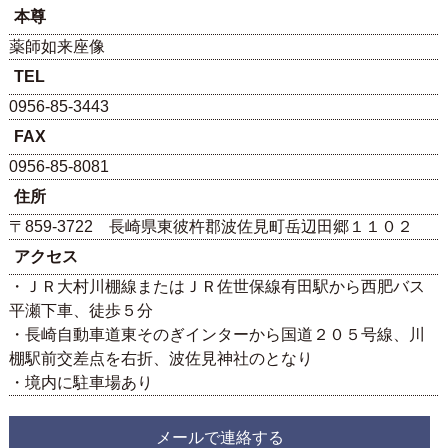
本尊
薬師如来座像
TEL
0956-85-3443
FAX
0956-85-8081
住所
〒859-3722 長崎県東彼杵郡波佐見町岳辺田郷１１０２
アクセス
・ＪＲ大村川棚線またはＪＲ佐世保線有田駅から西肥バス
平瀬下車、徒歩５分
・長崎自動車道東そのぎインターから国道２０５号線、川
棚駅前交差点を右折、波佐見神社のとなり
・境内に駐車場あり
メールで連絡する