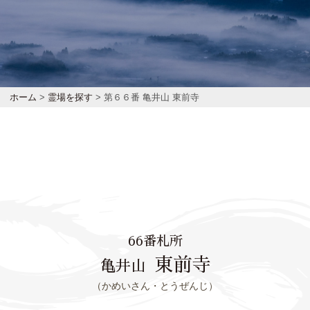
ホーム
>
霊場を探す
> 第６６番 亀井山 東前寺
66番札所
東前寺
亀井山
（かめいさん・とうぜんじ）