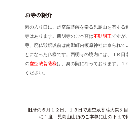
お寺の紹介
港の入り口に、虚空蔵菩薩を奉る児島山を有する
寺はあります。西明寺のご本尊は
不動明王
ですが
尊、廃仏毀釈以前は南郷町内榎原神社に奉られて
とになった仏様です。西明寺の境内には、ＪＲ日
の
虚空蔵菩薩様
は、奥の院になっております。１
ください。
旧暦の６月１２日、１３日で虚空蔵菩薩大祭を
に１度、児島山山頂のご本尊に山の下まで