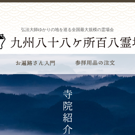
弘法大師ゆかりの地を巡る全国最大規模の霊場会