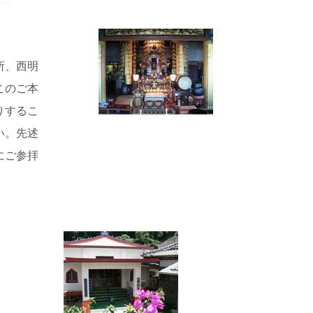
所、西明
このご本
りするこ
い。先述
にご参拝