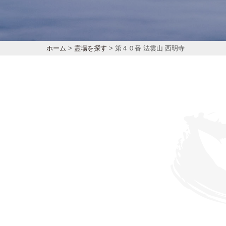
ホーム
>
霊場を探す
> 第４０番 法雲山 西明寺