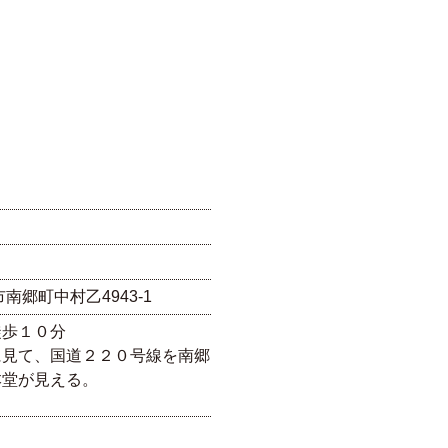
市南郷町中村乙4943-1
徒歩１０分
に見て、国道２２０号線を南郷
本堂が見える。