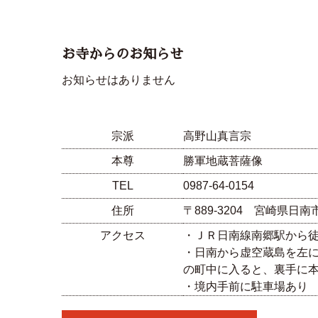
お寺からのお知らせ
お知らせはありません
宗派
高野山真言宗
本尊
勝軍地蔵菩薩像
TEL
0987-64-0154
住所
〒889-3204 宮崎県日南
アクセス
・ＪＲ日南線南郷駅から
・日南から虚空蔵島を左
の町中に入ると、裏手に
・境内手前に駐車場あり