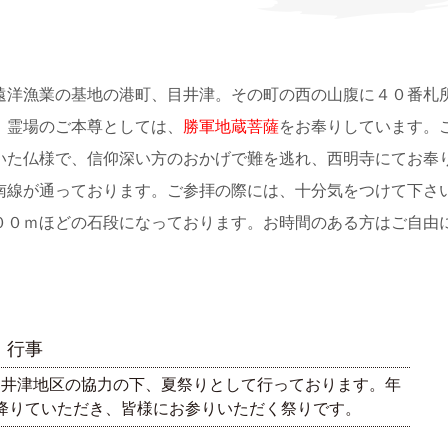
遠洋漁業の基地の港町、目井津。その町の西の山腹に４０番札
、霊場のご本尊としては、
勝軍地蔵菩薩
をお奉りしています。
いた仏様で、信仰深い方のおかげで難を逃れ、西明寺にてお奉
南線が通っております。ご参拝の際には、十分気をつけて下さ
００ｍほどの石段になっております。お時間のある方はご自由
行事
目井津地区の協力の下、夏祭りとして行っております。年
降りていただき、皆様にお参りいただく祭りです。