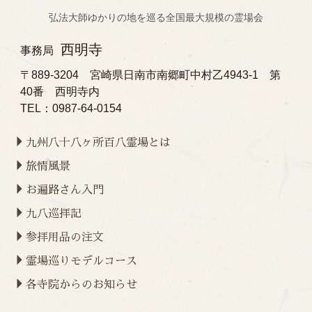
弘法大師ゆかりの地を巡る全国最大規模の霊場会
西明寺
事務局
〒889-3204 宮崎県日南市南郷町中村乙4943-1 第
40番 西明寺内
TEL：0987-64-0154
九州八十八ヶ所百八霊場とは
旅情風景
お遍路さん入門
九八巡拝記
参拝用品の注文
霊場巡りモデルコース
各寺院からのお知らせ