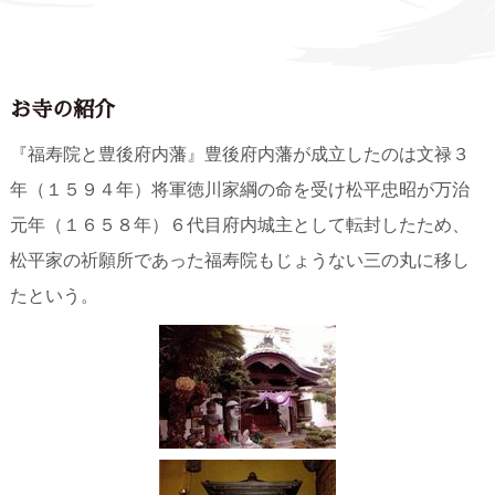
お寺の紹介
『福寿院と豊後府内藩』豊後府内藩が成立したのは文禄３
年（１５９４年）将軍徳川家綱の命を受け松平忠昭が万治
元年（１６５８年）６代目府内城主として転封したため、
松平家の祈願所であった福寿院もじょうない三の丸に移し
たという。