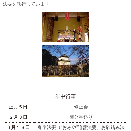
法要を執行しています。
年中行事
正月５日
修正会
２月３日
節分星祭り
３月１８日
春季法要（“おみや”追善法要、お砂踏み法