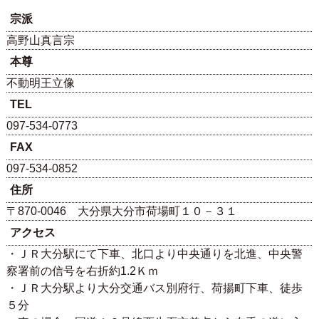
宗派
高野山真言宗
本尊
不動明王立像
TEL
097-534-0773
FAX
097-534-0852
住所
〒870-0046 大分県大分市荷場町１０－３１
アクセス
・ＪＲ大分駅にて下車、北口より中央通りを北進、中央警
察署前の信号を右折約1.2Ｋｍ
・ＪＲ大分駅より大分交通バス別府行、荷揚町下車、徒歩
５分