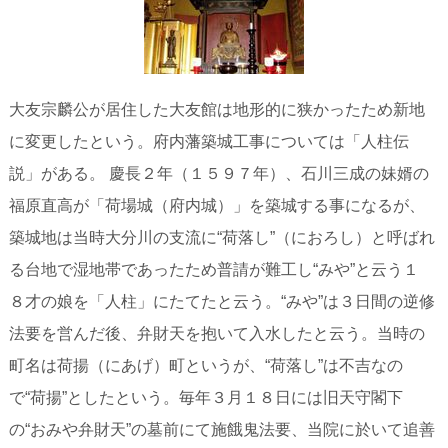
大友宗麟公が居住した大友館は地形的に狭かったため新地
に変更したという。府内藩築城工事については「人柱伝
説」がある。 慶長２年（１５９７年）、石川三成の妹婿の
福原直高が「荷場城（府内城）」を築城する事になるが、
築城地は当時大分川の支流に“荷落し”（におろし）と呼ばれ
る台地で湿地帯であったため普請が難工し“みや”と云う１
８才の娘を「人柱」にたてたと云う。“みや”は３日間の逆修
法要を営んだ後、弁財天を抱いて入水したと云う。当時の
町名は荷揚（にあげ）町というが、“荷落し”は不吉なの
で“荷揚”としたという。毎年３月１８日には旧天守閣下
の“おみや弁財天”の墓前にて施餓鬼法要、当院に於いて追善