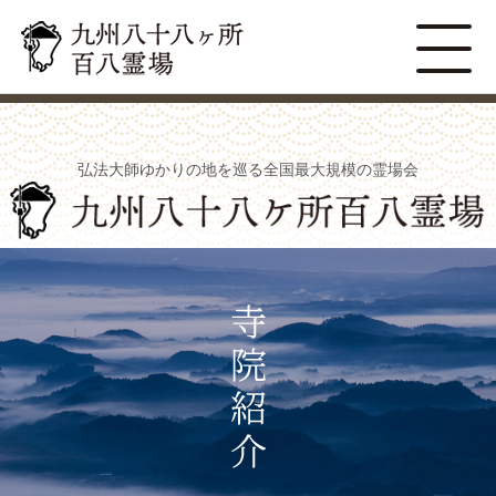
弘法大師ゆかりの地を巡る全国最大規模の霊場会