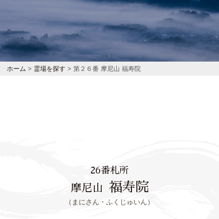
ホーム
>
霊場を探す
> 第２６番 摩尼山 福寿院
26番札所
福寿院
摩尼山
（まにさん・ふくじゅいん）