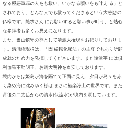
なる極悪重罪の人をも救い、いかなる願いをも叶え る」と
されており、どんな人でも救ってくださるという大慈悲の
仏様です。随求さん にお願いすると願い事が叶う、と熱心
な参拝者も多くお見えになります。
また、当山鎮守の尊として清瀧大権現をお祀りしておりま
す。清瀧権現様は、「因 縁転化秘法」の主尊でもあり所願
成就のため力を発揮してくださいます。また諸堂宇 には倶
利伽羅不動明王、お綱大明神を奉安しております。
境内からは姫島が海を隔てて正面に見え、夕日が島々を赤
く染め海に沈みゆく様は まさに極楽浄土の世界です。また
背後の二丈岳からの清水(伏流水)が境内を潤しています。