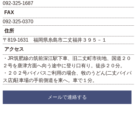
092-325-1687
FAX
092-325-0370
住所
〒819-1631 福岡県糸島市二丈福井３９５－１
アクセス
・JR筑肥線の筑前深江駅下車、旧二丈町市街地、国道２０
２号を唐津方面へ向う途中に登り口有り。徒歩２０分。
・２０２号バイパスご利用の場合、牧のうどん(二丈バイパ
ス店)駐車場の手前側道を東へ。車で１分。
メールで連絡する