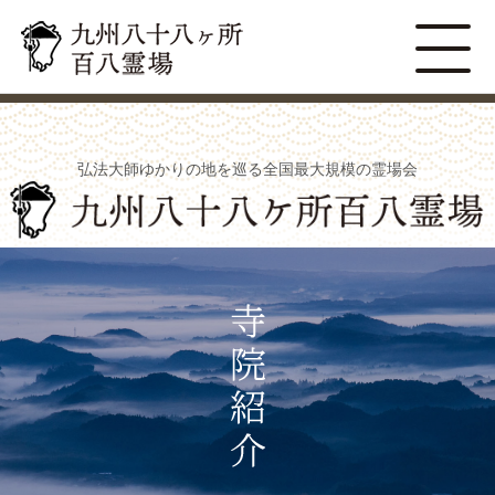
弘法大師ゆかりの地を巡る全国最大規模の霊場会