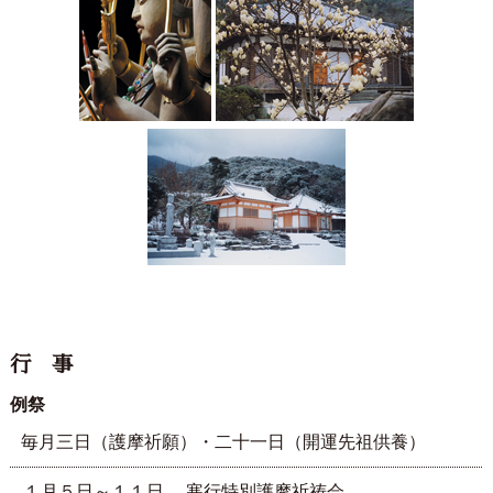
行 事
例祭
毎月三日（護摩祈願）・二十一日（開運先祖供養）
１月５日～１１日
寒行特別護摩祈祷会