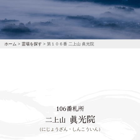
ホーム
>
霊場を探す
> 第１０６番 二上山 眞光院
106番札所
眞光院
二上山
（にじょうざん・しんこういん）