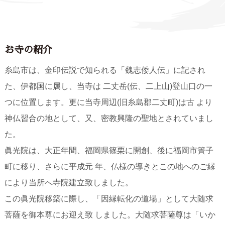
お寺の紹介
糸島市は、金印伝説で知られる「魏志倭人伝」に記され
た、伊都国に属し、当寺は 二丈岳(伝、二上山)登山口の一
つに位置します。更に当寺周辺(旧糸島郡二丈町)は古 より
神仏習合の地として、又、密教興隆の聖地とされていまし
た。
眞光院は、大正年間、福岡県篠栗に開創、後に福岡市簀子
町に移り、さらに平成元 年、仏様の導きとこの地へのご縁
により当所へ寺院建立致しました。
この眞光院移築に際し、「因縁転化の道場」として大随求
菩薩を御本尊にお迎え致 しました。大随求菩薩尊は「いか