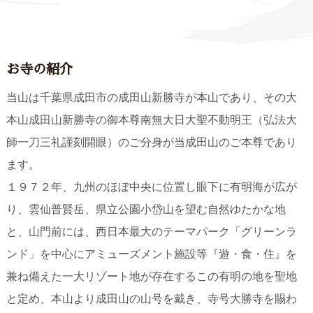
お寺の紹介
当山は千葉県成田市の成田山新勝寺が本山であり、その大
本山成田山新勝寺の御本尊南無大日大聖不動明王（弘法大
師一刀三礼謹刻開眼）のご分身が当成田山のご本尊であり
ます。
１９７２年、九州のほぼ中央に位置し眼下に有明海が広が
り、雲仙普賢岳、県立公園小岱山を望む自然ゆたかな地
と、山門前には、西日本最大のテーマパーク「グリーンラ
ンド」を中心にアミューズメント施設等『遊・食・住』を
兼ね備えた一大リゾート地が存在するこの有明の地を聖地
と定め、本山より成田山の山号を戴き、寺号大勝寺を賜わ