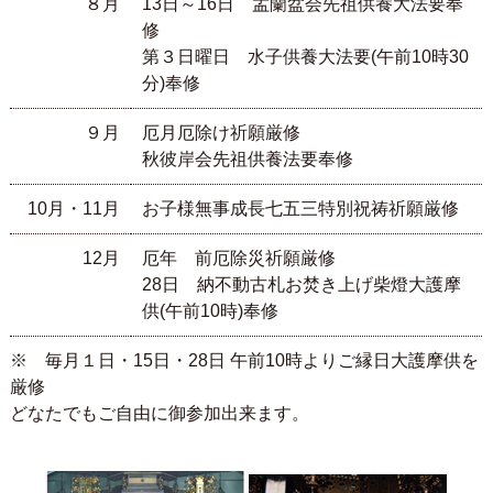
８月
13日～16日 盂蘭盆会先祖供養大法要奉
修
第３日曜日 水子供養大法要(午前10時30
分)奉修
９月
厄月厄除け祈願厳修
秋彼岸会先祖供養法要奉修
10月・11月
お子様無事成長七五三特別祝祷祈願厳修
12月
厄年 前厄除災祈願厳修
28日 納不動古札お焚き上げ柴燈大護摩
供(午前10時)奉修
※ 毎月１日・15日・28日 午前10時よりご縁日大護摩供を
厳修
どなたでもご自由に御参加出来ます。