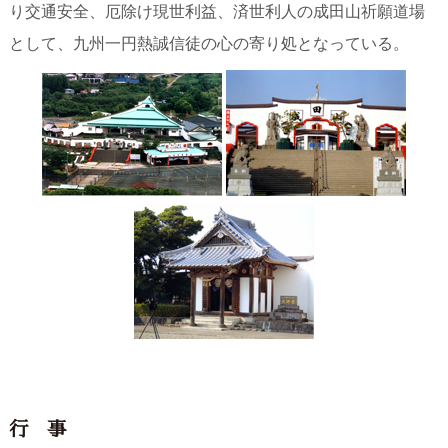
り交通安全、厄除け現世利益、済世利人の成田山祈願道場
として、九州一円熱誠信徒の心の寄り処となっている。
行 事