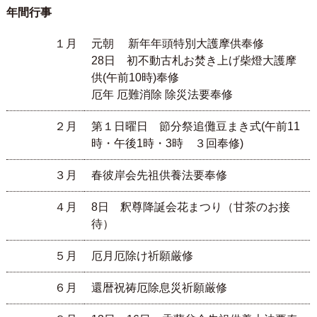
年間行事
１月
元朝 新年年頭特別大護摩供奉修
28日 初不動古札お焚き上げ柴燈大護摩
供(午前10時)奉修
厄年 厄難消除 除災法要奉修
２月
第１日曜日 節分祭追儺豆まき式(午前11
時・午後1時・3時 ３回奉修)
３月
春彼岸会先祖供養法要奉修
４月
8日 釈尊降誕会花まつり（甘茶のお接
待）
５月
厄月厄除け祈願厳修
６月
還暦祝祷厄除息災祈願厳修