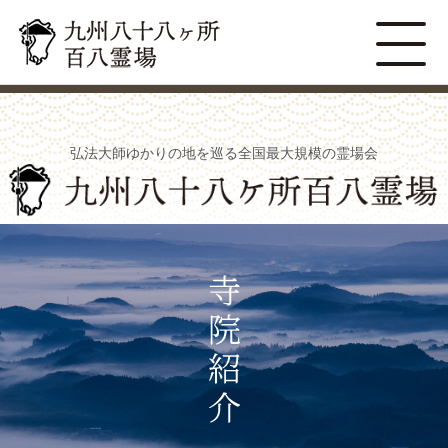
弘法大師ゆかりの地を巡る全国最大規模の霊場会